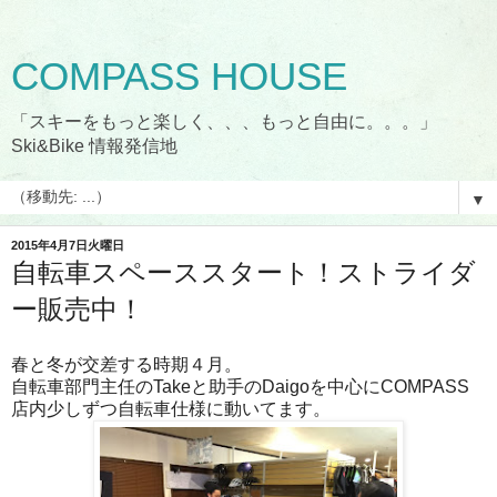
COMPASS HOUSE
「スキーをもっと楽しく、、、もっと自由に。。。」
Ski&Bike 情報発信地
▼
2015年4月7日火曜日
自転車スペーススタート！ストライダ
ー販売中！
春と冬が交差する時期４月。
自転車部門主任のTakeと助手のDaigoを中心にCOMPASS
店内少しずつ自転車仕様に動いてます。